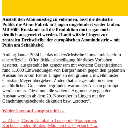
Anstatt den Atomausstieg zu vollenden, lässt die deutsche
Politik die Atom-Fabrik in Lingen ungehindert weiter laufen.
Mit Hilfe Russlands soll die Produktion dort sogar noch
deutlich ausgeweitet werden. Damit würde Lingen zur
zentralen Drehscheibe der europäischen Atomindustrie – mit
Putin am Schalthebel.
Anfang Januar 2024 hat das niedersächsische Umweltministerium
eine offizielle Öffentlichkeitsbeteiligung für dieses Vorhaben
gestartet. .ausgestrahlt hat gemeinsam mit weiteren Organisationen
rund 11.000 Einwendungen von Bürger*innen gegen den geplanten
Ausbau der Atom-Fabrik Lingen an den grünen Umweltminister
Christian Meyer übergeben. Zudem hat .ausgestrahlt in einem
ausführlichen Gutachten begründet, warum der Ausbau gestoppt
werden muss. Diese und alle weiteren Argumente gegen den
Ausbau werden ab dem 20. November in Lingen mit der
Genehmigungsbehörde diskutiert bzw. „erörtert“.
Weiter lesen auf .ausgestrahlt …
Beitragsnavigation
←
Ahaus, Castor-Autobahn-Transporte
Atomnarren:
Kuchenspenden für das „Märchen Café“ gesucht!
→