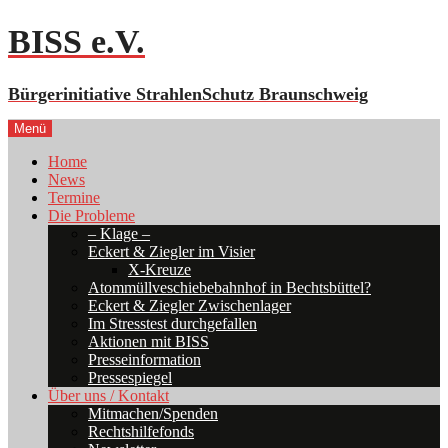
Zum
BISS e.V.
Inhalt
springen
Bürgerinitiative StrahlenSchutz Braunschweig
Menü
Home
News
Termine
Die Probleme
– Klage –
Eckert & Ziegler im Visier
X-Kreuze
Atommüllveschiebebahnhof in Bechtsbüttel?
Eckert & Ziegler Zwischenlager
Im Stresstest durchgefallen
Aktionen mit BISS
Presseinformation
Pressespiegel
Über uns / Kontakt
Mitmachen/Spenden
Rechtshilfefonds